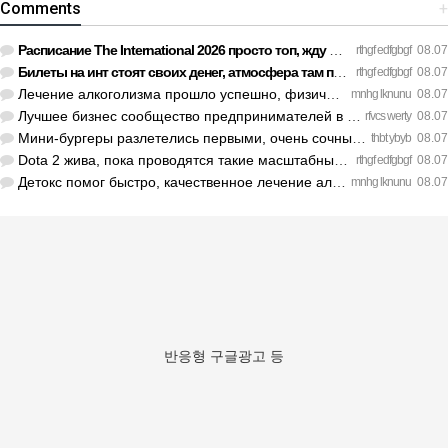
Comments
+
Расписание The International 2026 просто топ, жду финал! htt…
rthgf edfgbgf
08.07
Билеты на инт стоят своих денег, атмосфера там просто непере…
rthgf edfgbgf
08.07
Лечение алкоголизма прошло успешно, физической тяги больше н…
mnhg lknunu
08.07
Лучшее бизнес сообщество предпринимателей в Санкт-Петербурге…
rfvcs werty
08.07
Мини-бургеры разлетелись первыми, очень сочные. https://inte…
thbt ybyb
08.07
Dota 2 жива, пока проводятся такие масштабные турниры. https…
rthgf edfgbgf
08.07
Детокс помог быстро, качественное лечение алкоголизма Санкт-…
mnhg lknunu
08.07
반응형 구글광고 등