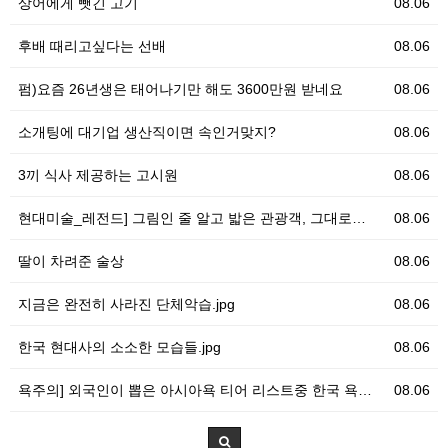
상어에게 뺏긴 고기
08.06
후배 때리고싶다는 선배
08.06
펌)요즘 26년생은 태어나기만 해도 3600만원 받네요
08.06
소개팅에 대기업 생산직이면 속인거맞지?
08.06
3끼 식사 제공하는 고시원
08.06
현대미술_레전드] 그림인 줄 알고 밟은 관광객, 그대로…
08.06
딸이 차려준 술상
08.06
지금은 완전히 사라진 단체악습.jpg
08.06
한국 현대사의 소소한 모습들.jpg
08.06
욕주의] 외국인이 뽑은 아시아욕 티어 리스트중 한국 욕…
08.06