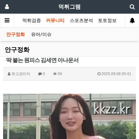
먹튀그램
먹튀검증
커뮤니티
스포츠분석
토토정보
안구정화
유머/이슈
안구정화
딱 붙는 원피스 김세연 아나운서
최고관리자
0
59
2025.09.08 05:41