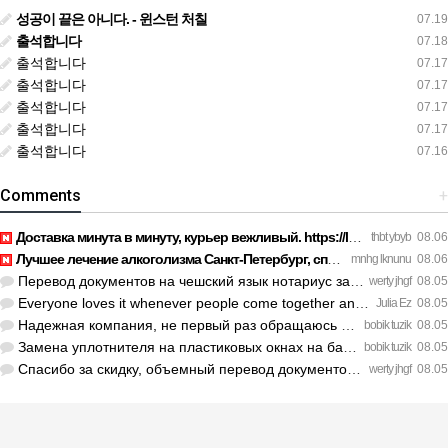
성공이 끝은 아니다. - 윈스턴 처칠
07.19
출석합니다
07.18
출석합니다
07.17
출석합니다
07.17
출석합니다
07.17
출석합니다
07.17
출석합니다
07.16
Comments
+
Доставка минута в минуту, курьер вежливый. https://legaldir.…
thbt ybyb
08.06
Лучшее лечение алкоголизма Санкт-Петербург, специалисты букв…
mnhg lknunu
08.06
Перевод документов на чешский язык нотариус заверил с первог…
werty jhgf
08.05
Everyone loves it whenever people come together and share op…
Julia Ez
08.05
Надежная компания, не первый раз обращаюсь к ним за обслужив…
bobik tuzik
08.05
Замена уплотнителя на пластиковых окнах на балконе решила пр…
bobik tuzik
08.05
Спасибо за скидку, объемный перевод документов обошелся деше…
werty jhgf
08.05