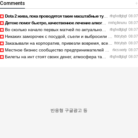
Comments
+
Dota 2 жива, пока проводятся такие масштабные турниры. https…
rthgf edfgbgf
08.07
Детокс помог быстро, качественное лечение алкоголизма Санкт-…
mnhg lknunu
08.07
Во сколько начало первых матчей по актуальному расписанию? h…
rthgf edfgbgf
08.07
Никаких заморочек с посудой, съели и выбросили шпажки. https…
thbt ybyb
08.07
Заказывали на корпоратив, привезли вовремя, все свежее. http…
thbt ybyb
08.07
Местное бизнес сообщество предпринимателей в Санкт-Петербург…
rfvcs werty
08.07
Билеты на инт стоят своих денег, атмосфера там просто непере…
rthgf edfgbgf
08.07
반응형 구글광고 등