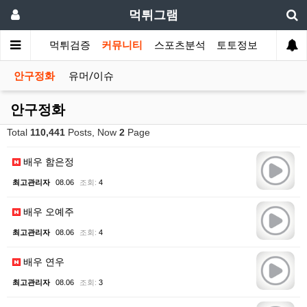
먹튀그램
먹튀검증
커뮤니티
스포츠분석
토토정보
안구정화
유머/이슈
안구정화
Total
110,441
Posts, Now
2
Page
배우 함은정
최고관리자
08.06
조회:
4
배우 오예주
최고관리자
08.06
조회:
4
배우 연우
최고관리자
08.06
조회:
3