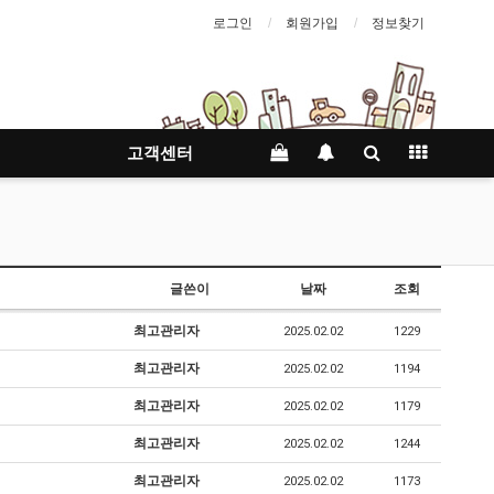
로그인
회원가입
정보찾기
고객센터
글쓴이
날짜
조회
최고관리자
2025.02.02
1229
최고관리자
2025.02.02
1194
최고관리자
2025.02.02
1179
최고관리자
2025.02.02
1244
최고관리자
2025.02.02
1173