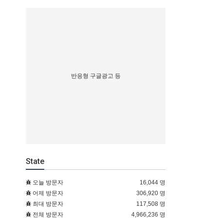
반응형 구글광고 등
State
오늘 방문자
16,044 명
어제 방문자
306,920 명
최대 방문자
117,508 명
전체 방문자
4,966,236 명