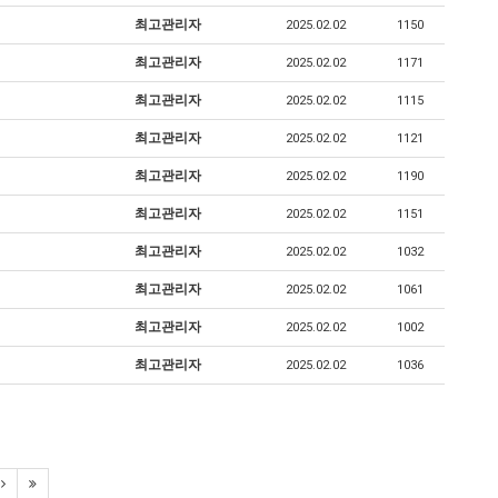
최고관리자
2025.02.02
1150
최고관리자
2025.02.02
1171
최고관리자
2025.02.02
1115
최고관리자
2025.02.02
1121
최고관리자
2025.02.02
1190
최고관리자
2025.02.02
1151
최고관리자
2025.02.02
1032
최고관리자
2025.02.02
1061
최고관리자
2025.02.02
1002
최고관리자
2025.02.02
1036