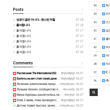
탁구
45
Posts
+
카지
44
성공이 끝은 아니다. - 윈스턴 처칠
07.19
스포
43
출석합니다
07.18
출석합니다
07.17
심판
42
출석합니다
07.17
블랙
41
출석합니다
07.17
출석합니다
07.17
여자
40
출석합니다
07.16
야구
39
Comments
+
자
38
E 
37
Расписание The International 2026 просто топ, жду финал! htt…
rthgf edfgbgf
08.07
Билеты на инт стоят своих денег, атмосфера там просто непере…
rthgf edfgbgf
08.07
축구
36
Лечение алкоголизма прошло успешно, физической тяги больше н…
mnhg lknunu
08.07
Лучшее бизнес сообщество предпринимателей в Санкт-Петербурге…
rfvcs werty
08.07
Мини-бургеры разлетелись первыми, очень сочные. https://inte…
thbt ybyb
08.07
Dota 2 жива, пока проводятся такие масштабные турниры. https…
rthgf edfgbgf
08.07
Детокс помог быстро, качественное лечение алкоголизма Санкт-…
mnhg lknunu
08.07