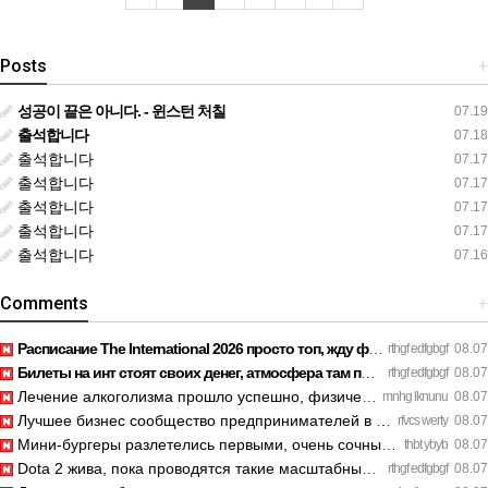
Posts
+
성공이 끝은 아니다. - 윈스턴 처칠
07.19
출석합니다
07.18
출석합니다
07.17
출석합니다
07.17
출석합니다
07.17
출석합니다
07.17
출석합니다
07.16
Comments
+
Расписание The International 2026 просто топ, жду финал! htt…
rthgf edfgbgf
08.07
Билеты на инт стоят своих денег, атмосфера там просто непере…
rthgf edfgbgf
08.07
Лечение алкоголизма прошло успешно, физической тяги больше н…
mnhg lknunu
08.07
Лучшее бизнес сообщество предпринимателей в Санкт-Петербурге…
rfvcs werty
08.07
Мини-бургеры разлетелись первыми, очень сочные. https://inte…
thbt ybyb
08.07
Dota 2 жива, пока проводятся такие масштабные турниры. https…
rthgf edfgbgf
08.07