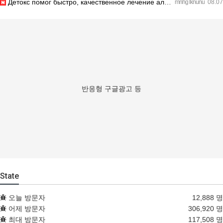
Детокс помог быстро, качественное лечение алкоголизма Санкт-…
mnhg lknunu
08.07
반응형 구글광고 등
State
오늘 방문자
12,888 명
어제 방문자
306,920 명
최대 방문자
117,508 명