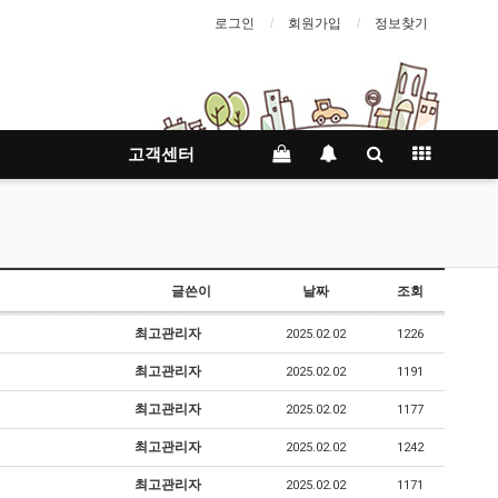
로그인
회원가입
정보찾기
고객센터
글쓴이
날짜
조회
최고관리자
2025.02.02
1226
최고관리자
2025.02.02
1191
최고관리자
2025.02.02
1177
최고관리자
2025.02.02
1242
최고관리자
2025.02.02
1171