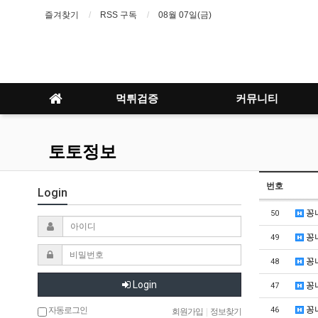
즐겨찾기
RSS 구독
08월 07일(금)
먹튀검증
커뮤니티
토토정보
번호
Login
꽁나
50
꽁나
49
꽁나
48
Login
꽁나
47
꽁나
자동로그인
46
회원가입
|
정보찾기