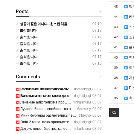
탁구
45
Posts
+
카지
44
성공이 끝은 아니다. - 윈스턴 처칠
07.19
스포
43
출석합니다
07.18
출석합니다
07.17
심판
42
출석합니다
07.17
블랙
41
출석합니다
07.17
출석합니다
07.17
여자
40
출석합니다
07.16
야구
39
Comments
+
자
38
E 
37
Расписание The International 2026 просто топ, жду финал! htt…
rthgf edfgbgf
08.07
Билеты на инт стоят своих денег, атмосфера там просто непере…
rthgf edfgbgf
08.07
축구
36
Лечение алкоголизма прошло успешно, физической тяги больше н…
mnhg lknunu
08.07
Лучшее бизнес сообщество предпринимателей в Санкт-Петербурге…
rfvcs werty
08.07
Мини-бургеры разлетелись первыми, очень сочные. https://inte…
thbt ybyb
08.07
Dota 2 жива, пока проводятся такие масштабные турниры. https…
rthgf edfgbgf
08.07
Детокс помог быстро, качественное лечение алкоголизма Санкт-…
mnhg lknunu
08.07