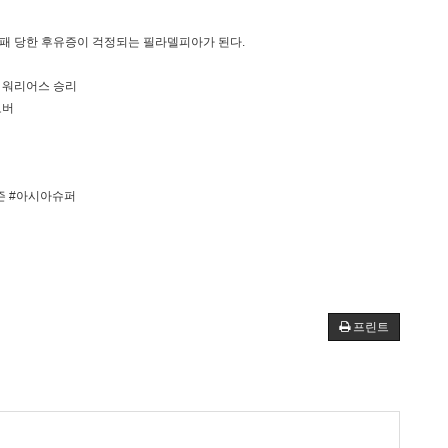
패 당한 후유증이 걱정되는 필라델피아가 된다.
 워리어스 승리
오버
시즌 #아시아슈퍼
프린트