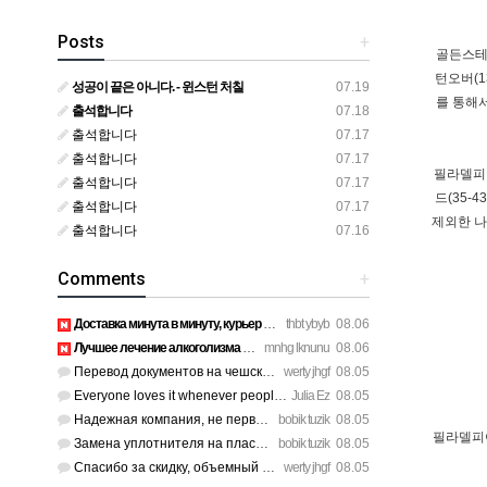
Posts
+
골든스테이
턴오버(1
성공이 끝은 아니다. - 윈스턴 처칠
07.19
를 통해
출석합니다
07.18
출석합니다
07.17
출석합니다
07.17
필라델피아
출석합니다
07.17
드(35-4
출석합니다
07.17
제외한 나
출석합니다
07.16
Comments
+
Доставка минута в минуту, курьер вежливый. https://legaldir.…
thbt ybyb
08.06
Лучшее лечение алкоголизма Санкт-Петербург, специалисты букв…
mnhg lknunu
08.06
Перевод документов на чешский язык нотариус заверил с первог…
werty jhgf
08.05
Everyone loves it whenever people come together and share op…
Julia Ez
08.05
Надежная компания, не первый раз обращаюсь к ним за обслужив…
bobik tuzik
08.05
필라델피아
Замена уплотнителя на пластиковых окнах на балконе решила пр…
bobik tuzik
08.05
Спасибо за скидку, объемный перевод документов обошелся деше…
werty jhgf
08.05