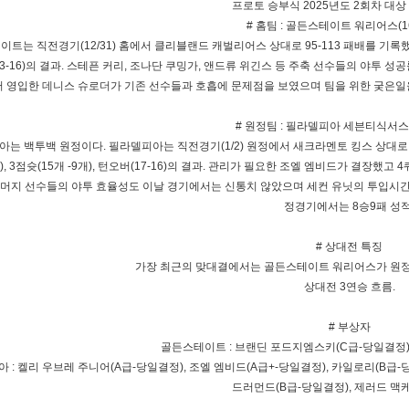
프로토 승부식 2025년도 2회차 대상
# 홈팀 : 골든스테이트 워리어스(1
트는 직전경기(12/31) 홈에서 클리블랜드 캐벌리어스 상대로 95-113 패배를 기록했다. 최
3-16)의 결과. 스테픈 커리, 조나단 쿠밍가, 앤드류 위긴스 등 주축 선수들의 야투 성
서 영입한 데니스 슈로더가 기존 선수들과 호흡에 문제점을 보였으며 팀을 위한 궂은일을
# 원정팀 : 필라델피아 세븐티식서스(
는 백투백 원정이다. 필라델피아는 직전경기(1/2) 원정에서 새크라멘토 킹스 상대로 
3), 3점슛(15개 -9개), 턴오버(17-16)의 결과. 관리가 필요한 조엘 엠비드가 결장했고 
머지 선수들의 야투 효율성도 이날 경기에서는 신통치 않았으며 세컨 유닛의 투입시간
정경기에서는 8승9패 성적
# 상대전 특징
가장 최근의 맞대결에서는 골든스테이트 워리어스가 원정에서
상대전 3연승 흐름.
# 부상자
골든스테이트 : 브랜딘 포드지엠스키(C급-당일결정), 
 : 켈리 우브레 주니어(A급-당일결정), 조엘 엠비드(A급+-당일결정), 카일로리(B급-당일
드러먼드(B급-당일결정), 제러드 맥케인