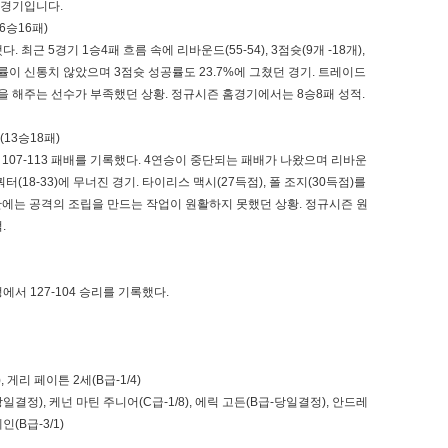
 경기입니다.
6승16패)
근 5경기 1승4패 흐름 속에 리바운드(55-54), 3점슛(9개 -18개),
공률이 신통치 않았으며 3점슛 성공률도 23.7%에 그쳤던 경기. 트레이드
 해주는 선수가 부족했던 상황. 정규시즌 홈경기에서는 8승8패 성적.
13승18패)
107-113 패배를 기록했다. 4연승이 중단되는 패배가 나왔으며 리바운
4쿼터(18-33)에 무너진 경기. 타이리스 맥시(27득점), 폴 조지(30득점)를
에는 공격의 조립을 만드는 작업이 원활하지 못했던 상황. 정규시즌 원
.
 127-104 승리를 기록했다.
게리 페이튼 2세(B급-1/4)
결정), 케넌 마틴 주니어(C급-1/8), 에릭 고든(B급-당일결정), 안드레
(B급-3/1)