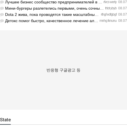
Лучшее бизнес сообщество предпринимателей в Санкт-Петербурге…
rfvcs werty
08.07
Мини-бургеры разлетелись первыми, очень сочные. https://inte…
thbt ybyb
08.07
Dota 2 жива, пока проводятся такие масштабные турниры. https…
rthgf edfgbgf
08.07
Детокс помог быстро, качественное лечение алкоголизма Санкт-…
mnhg lknunu
08.07
반응형 구글광고 등
State