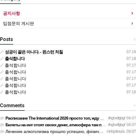
공지사항
입점문의 게시판
Posts
+
성공이 끝은 아니다. - 윈스턴 처칠
07.19
출석합니다
07.18
출석합니다
07.17
출석합니다
07.17
출석합니다
07.17
출석합니다
07.17
출석합니다
07.16
Comments
+
Расписание The International 2026 просто топ, жду финал! htt…
rthgf edfgbgf
08.07
Билеты на инт стоят своих денег, атмосфера там просто непере…
rthgf edfgbgf
08.07
Лечение алкоголизма прошло успешно, физической тяги больше н…
mnhg lknunu
08.07