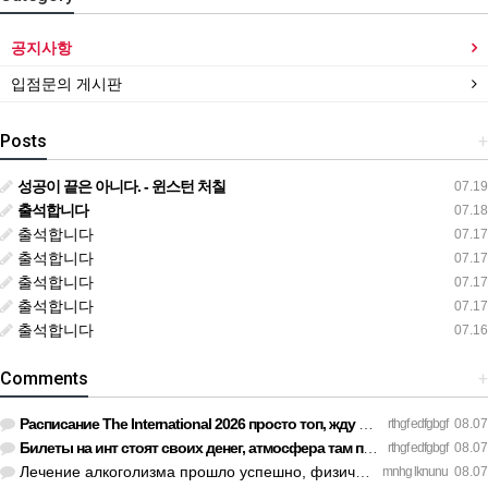
공지사항
입점문의 게시판
Posts
+
성공이 끝은 아니다. - 윈스턴 처칠
07.19
출석합니다
07.18
출석합니다
07.17
출석합니다
07.17
출석합니다
07.17
출석합니다
07.17
출석합니다
07.16
Comments
+
Расписание The International 2026 просто топ, жду финал! htt…
rthgf edfgbgf
08.07
Билеты на инт стоят своих денег, атмосфера там просто непере…
rthgf edfgbgf
08.07
Лечение алкоголизма прошло успешно, физической тяги больше н…
mnhg lknunu
08.07