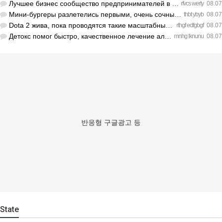
Лучшее бизнес сообщество предпринимателей в Санкт-Петербурге…
rfvcs werty
08.07
Мини-бургеры разлетелись первыми, очень сочные. https://inte…
thbt ybyb
08.07
Dota 2 жива, пока проводятся такие масштабные турниры. https…
rthgf edfgbgf
08.07
Детокс помог быстро, качественное лечение алкоголизма Санкт-…
mnhg lknunu
08.07
반응형 구글광고 등
State