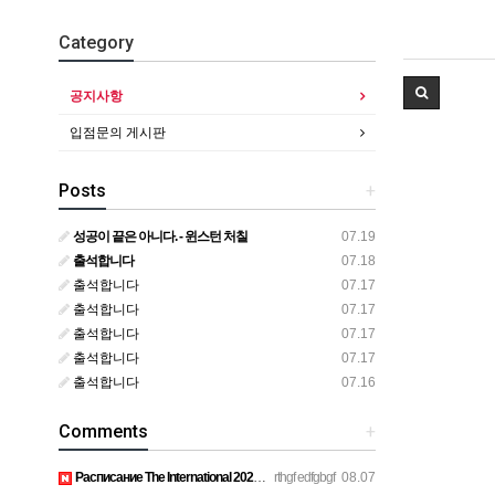
Category
공지사항
입점문의 게시판
Posts
+
성공이 끝은 아니다. - 윈스턴 처칠
07.19
출석합니다
07.18
출석합니다
07.17
출석합니다
07.17
출석합니다
07.17
출석합니다
07.17
출석합니다
07.16
Comments
+
Расписание The International 2026 просто топ, жду финал! htt…
rthgf edfgbgf
08.07