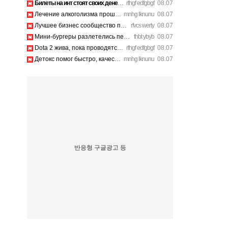
Билеты на инт стоят своих денег, атмосфера там просто непере…
rthgf edfgbgf
08.07
Лечение алкоголизма прошло успешно, физической тяги больше н…
mnhg lknunu
08.07
Лучшее бизнес сообщество предпринимателей в Санкт-Петербурге…
rfvcs werty
08.07
Мини-бургеры разлетелись первыми, очень сочные. https://inte…
thbt ybyb
08.07
Dota 2 жива, пока проводятся такие масштабные турниры. https…
rthgf edfgbgf
08.07
Детокс помог быстро, качественное лечение алкоголизма Санкт-…
mnhg lknunu
08.07
반응형 구글광고 등