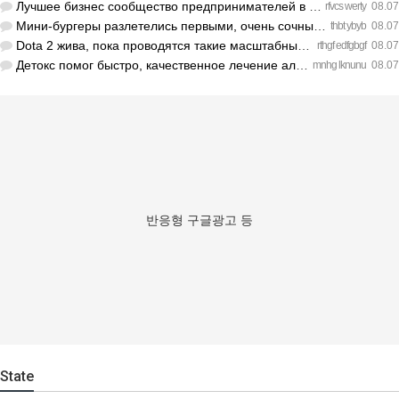
Лучшее бизнес сообщество предпринимателей в Санкт-Петербурге…
rfvcs werty
08.07
Мини-бургеры разлетелись первыми, очень сочные. https://inte…
thbt ybyb
08.07
Dota 2 жива, пока проводятся такие масштабные турниры. https…
rthgf edfgbgf
08.07
Детокс помог быстро, качественное лечение алкоголизма Санкт-…
mnhg lknunu
08.07
반응형 구글광고 등
State