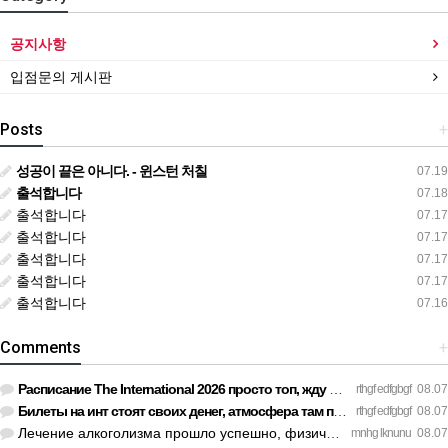
공지사항
입점문의 게시판
Posts
+
성공이 끝은 아니다. - 윈스턴 처칠
07.19
출석합니다
07.18
출석합니다
07.17
출석합니다
07.17
출석합니다
07.17
출석합니다
07.17
출석합니다
07.16
Comments
+
Расписание The International 2026 просто топ, жду финал! htt…
rthgf edfgbgf
08.07
Билеты на инт стоят своих денег, атмосфера там просто непере…
rthgf edfgbgf
08.07
Лечение алкоголизма прошло успешно, физической тяги больше н…
mnhg lknunu
08.07