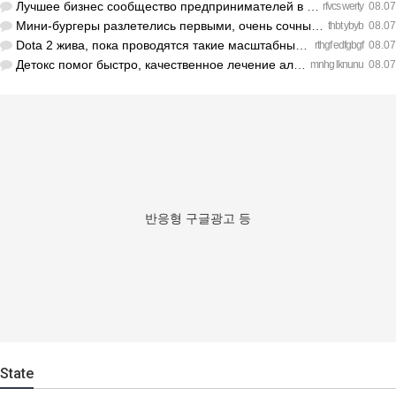
Лучшее бизнес сообщество предпринимателей в Санкт-Петербурге…
rfvcs werty
08.07
Мини-бургеры разлетелись первыми, очень сочные. https://inte…
thbt ybyb
08.07
Dota 2 жива, пока проводятся такие масштабные турниры. https…
rthgf edfgbgf
08.07
Детокс помог быстро, качественное лечение алкоголизма Санкт-…
mnhg lknunu
08.07
반응형 구글광고 등
State