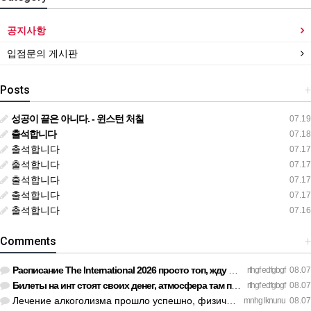
공지사항
입점문의 게시판
Posts
+
성공이 끝은 아니다. - 윈스턴 처칠
07.19
출석합니다
07.18
출석합니다
07.17
출석합니다
07.17
출석합니다
07.17
출석합니다
07.17
출석합니다
07.16
Comments
+
Расписание The International 2026 просто топ, жду финал! htt…
rthgf edfgbgf
08.07
Билеты на инт стоят своих денег, атмосфера там просто непере…
rthgf edfgbgf
08.07
Лечение алкоголизма прошло успешно, физической тяги больше н…
mnhg lknunu
08.07