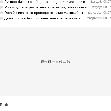
Лучшее бизнес сообщество предпринимателей в Санкт-Петербурге…
rfvcs werty
08.07
Мини-бургеры разлетелись первыми, очень сочные. https://inte…
thbt ybyb
08.07
Dota 2 жива, пока проводятся такие масштабные турниры. https…
rthgf edfgbgf
08.07
Детокс помог быстро, качественное лечение алкоголизма Санкт-…
mnhg lknunu
08.07
반응형 구글광고 등
State