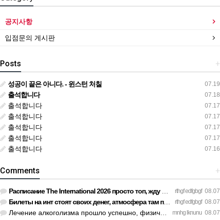
공지사항
입점문의 게시판
Posts
+
성공이 끝은 아니다. - 윈스턴 처칠
07.19
출석합니다
07.18
출석합니다
07.17
출석합니다
07.17
출석합니다
07.17
출석합니다
07.17
출석합니다
07.16
Comments
+
Расписание The International 2026 просто топ, жду финал! htt…
rthgf edfgbgf
08.07
Билеты на инт стоят своих денег, атмосфера там просто непере…
rthgf edfgbgf
08.07
Лечение алкоголизма прошло успешно, физической тяги больше н…
mnhg lknunu
08.07