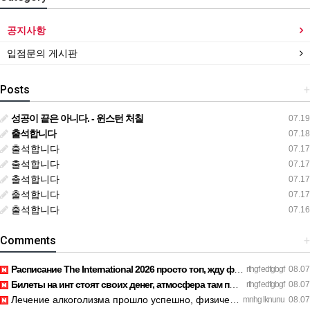
공지사항
입점문의 게시판
Posts
+
성공이 끝은 아니다. - 윈스턴 처칠
07.19
출석합니다
07.18
출석합니다
07.17
출석합니다
07.17
출석합니다
07.17
출석합니다
07.17
출석합니다
07.16
Comments
+
Расписание The International 2026 просто топ, жду финал! htt…
rthgf edfgbgf
08.07
Билеты на инт стоят своих денег, атмосфера там просто непере…
rthgf edfgbgf
08.07
Лечение алкоголизма прошло успешно, физической тяги больше н…
mnhg lknunu
08.07