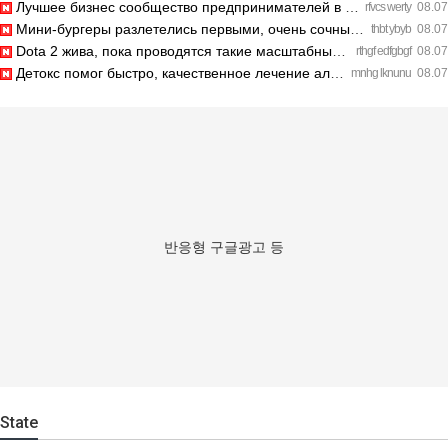
Лучшее бизнес сообщество предпринимателей в Санкт-Петербурге…
rfvcs werty
08.07
Мини-бургеры разлетелись первыми, очень сочные. https://inte…
thbt ybyb
08.07
Dota 2 жива, пока проводятся такие масштабные турниры. https…
rthgf edfgbgf
08.07
Детокс помог быстро, качественное лечение алкоголизма Санкт-…
mnhg lknunu
08.07
반응형 구글광고 등
State