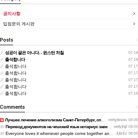
공지사항
입점문의 게시판
Posts
+
성공이 끝은 아니다. - 윈스턴 처칠
07.19
출석합니다
07.18
출석합니다
07.17
출석합니다
07.17
출석합니다
07.17
출석합니다
07.17
출석합니다
07.16
Comments
+
Лучшее лечение алкоголизма Санкт-Петербург, специалисты букв…
mnhg lknunu
08.06
Перевод документов на чешский язык нотариус заверил с первог…
werty jhgf
08.05
Everyone loves it whenever people come together and share op…
Julia Ez
08.05