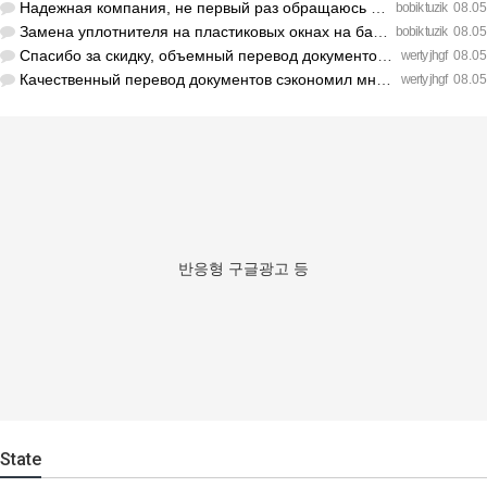
Надежная компания, не первый раз обращаюсь к ним за обслужив…
bobik tuzik
08.05
Замена уплотнителя на пластиковых окнах на балконе решила пр…
bobik tuzik
08.05
Спасибо за скидку, объемный перевод документов обошелся деше…
werty jhgf
08.05
Качественный перевод документов сэкономил мне кучу нервов пе…
werty jhgf
08.05
반응형 구글광고 등
State