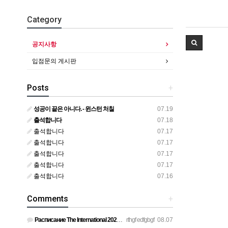
Category
공지사항
입점문의 게시판
Posts
+
성공이 끝은 아니다. - 윈스턴 처칠
07.19
출석합니다
07.18
출석합니다
07.17
출석합니다
07.17
출석합니다
07.17
출석합니다
07.17
출석합니다
07.16
Comments
+
Расписание The International 2026 просто топ, жду финал! htt…
rthgf edfgbgf
08.07