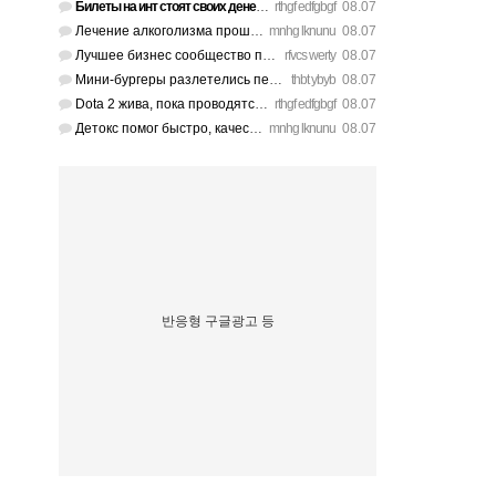
Билеты на инт стоят своих денег, атмосфера там просто непере…
rthgf edfgbgf
08.07
Лечение алкоголизма прошло успешно, физической тяги больше н…
mnhg lknunu
08.07
Лучшее бизнес сообщество предпринимателей в Санкт-Петербурге…
rfvcs werty
08.07
Мини-бургеры разлетелись первыми, очень сочные. https://inte…
thbt ybyb
08.07
Dota 2 жива, пока проводятся такие масштабные турниры. https…
rthgf edfgbgf
08.07
Детокс помог быстро, качественное лечение алкоголизма Санкт-…
mnhg lknunu
08.07
반응형 구글광고 등