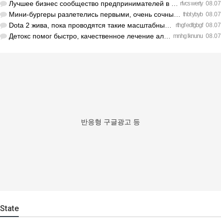
Лучшее бизнес сообщество предпринимателей в Санкт-Петербурге…
rfvcs werty
08.07
Мини-бургеры разлетелись первыми, очень сочные. https://inte…
thbt ybyb
08.07
Dota 2 жива, пока проводятся такие масштабные турниры. https…
rthgf edfgbgf
08.07
Детокс помог быстро, качественное лечение алкоголизма Санкт-…
mnhg lknunu
08.07
반응형 구글광고 등
State