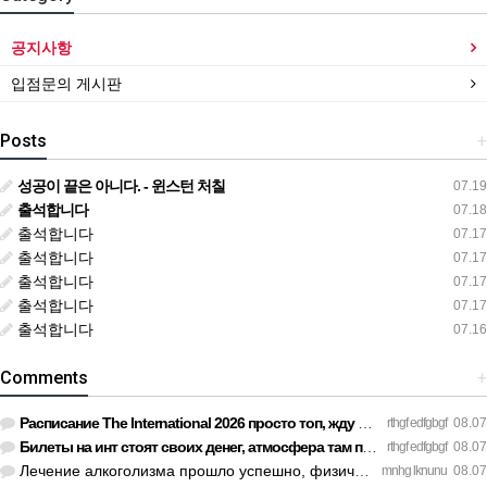
공지사항
입점문의 게시판
Posts
+
성공이 끝은 아니다. - 윈스턴 처칠
07.19
출석합니다
07.18
출석합니다
07.17
출석합니다
07.17
출석합니다
07.17
출석합니다
07.17
출석합니다
07.16
Comments
+
Расписание The International 2026 просто топ, жду финал! htt…
rthgf edfgbgf
08.07
Билеты на инт стоят своих денег, атмосфера там просто непере…
rthgf edfgbgf
08.07
Лечение алкоголизма прошло успешно, физической тяги больше н…
mnhg lknunu
08.07