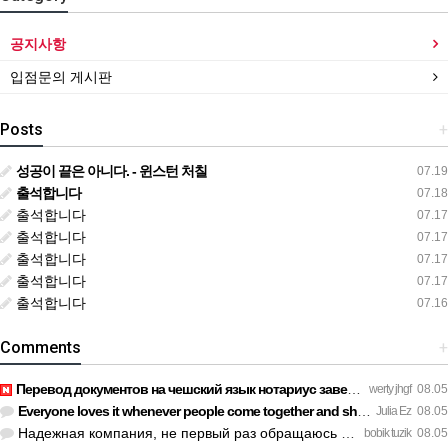
공지사항
입점문의 게시판
Posts
+
성공이 끝은 아니다. - 윈스턴 처칠
07.19
출석합니다
07.18
출석합니다
07.17
출석합니다
07.17
출석합니다
07.17
출석합니다
07.17
출석합니다
07.16
Comments
+
Перевод документов на чешский язык нотариус заверил с первог…
werty jhgf
08.05
Everyone loves it whenever people come together and share op…
Julia Ez
08.05
Надежная компания, не первый раз обращаюсь к ним за обслужив…
bobik tuzik
08.05