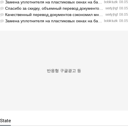
Замена уплотнителя на пластиковых окнах на балконе решила пр…
bobik tuzik
08.05
Спасибо за скидку, объемный перевод документов обошелся деше…
werty jhgf
08.05
Качественный перевод документов сэкономил мне кучу нервов пе…
werty jhgf
08.05
Замена уплотнителя на пластиковых окнах на балконе решила пр…
bobik tuzik
08.05
반응형 구글광고 등
State