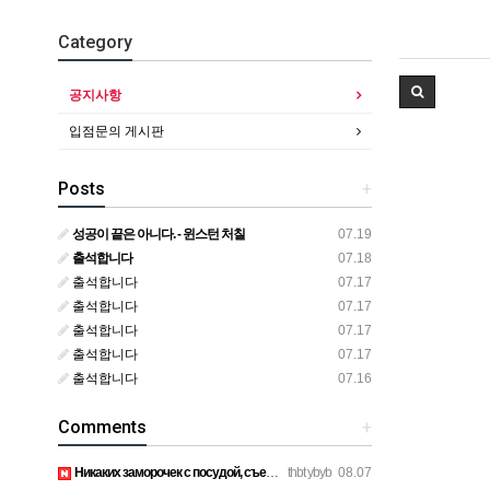
Category
공지사항
입점문의 게시판
Posts
+
성공이 끝은 아니다. - 윈스턴 처칠
07.19
출석합니다
07.18
출석합니다
07.17
출석합니다
07.17
출석합니다
07.17
출석합니다
07.17
출석합니다
07.16
Comments
+
Никаких заморочек с посудой, съели и выбросили шпажки. https…
thbt ybyb
08.07