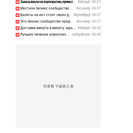
Заказывали на корпоратив, привезли вовремя, все свежее. http…
thbt ybyb
08.07
Местное бизнес сообщество предпринимателей в Санкт-Петербург…
rfvcs werty
08.07
Билеты на инт стоят своих денег, атмосфера там просто непере…
rthgf edfgbgf
08.07
Это бизнес сообщество предпринимателей в Санкт-Петербурге эк…
rfvcs werty
08.07
Доставка минута в минуту, курьер вежливый. https://legaldir.…
thbt ybyb
08.06
Лучшее лечение алкоголизма Санкт-Петербург, специалисты букв…
mnhg lknunu
08.06
반응형 구글광고 등