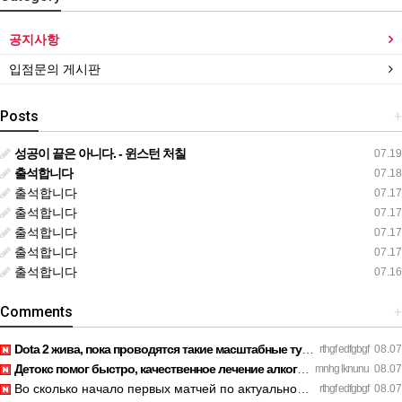
공지사항
입점문의 게시판
Posts
+
성공이 끝은 아니다. - 윈스턴 처칠
07.19
출석합니다
07.18
출석합니다
07.17
출석합니다
07.17
출석합니다
07.17
출석합니다
07.17
출석합니다
07.16
Comments
+
Dota 2 жива, пока проводятся такие масштабные турниры. https…
rthgf edfgbgf
08.07
Детокс помог быстро, качественное лечение алкоголизма Санкт-…
mnhg lknunu
08.07
Во сколько начало первых матчей по актуальному расписанию? h…
rthgf edfgbgf
08.07