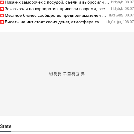
Никаких заморочек с посудой, съели и выбросили шпажки. https…
thbt ybyb
08.07
Заказывали на корпоратив, привезли вовремя, все свежее. http…
thbt ybyb
08.07
Местное бизнес сообщество предпринимателей в Санкт-Петербург…
rfvcs werty
08.07
Билеты на инт стоят своих денег, атмосфера там просто непере…
rthgf edfgbgf
08.07
반응형 구글광고 등
State