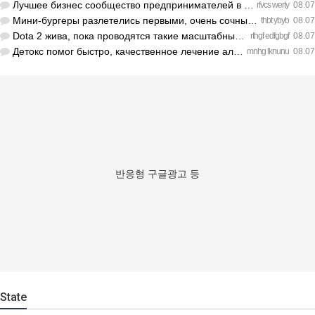
Лучшее бизнес сообщество предпринимателей в Санкт-Петербурге…
rfvcs werty
08.07
Мини-бургеры разлетелись первыми, очень сочные. https://inte…
thbt ybyb
08.07
Dota 2 жива, пока проводятся такие масштабные турниры. https…
rthgf edfgbgf
08.07
Детокс помог быстро, качественное лечение алкоголизма Санкт-…
mnhg lknunu
08.07
반응형 구글광고 등
State