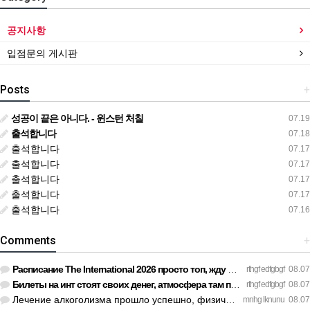
공지사항
입점문의 게시판
Posts
+
성공이 끝은 아니다. - 윈스턴 처칠
07.19
출석합니다
07.18
출석합니다
07.17
출석합니다
07.17
출석합니다
07.17
출석합니다
07.17
출석합니다
07.16
Comments
+
Расписание The International 2026 просто топ, жду финал! htt…
rthgf edfgbgf
08.07
Билеты на инт стоят своих денег, атмосфера там просто непере…
rthgf edfgbgf
08.07
Лечение алкоголизма прошло успешно, физической тяги больше н…
mnhg lknunu
08.07