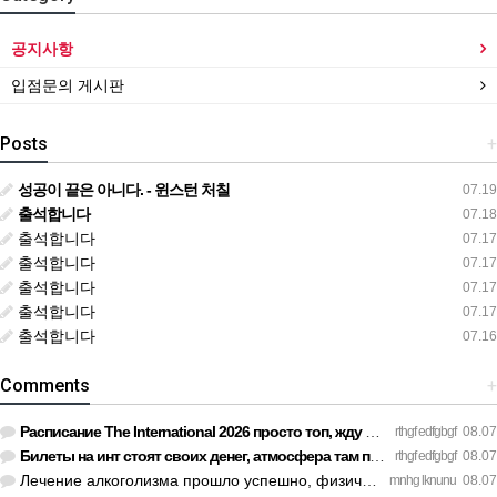
공지사항
입점문의 게시판
Posts
+
성공이 끝은 아니다. - 윈스턴 처칠
07.19
출석합니다
07.18
출석합니다
07.17
출석합니다
07.17
출석합니다
07.17
출석합니다
07.17
출석합니다
07.16
Comments
+
Расписание The International 2026 просто топ, жду финал! htt…
rthgf edfgbgf
08.07
Билеты на инт стоят своих денег, атмосфера там просто непере…
rthgf edfgbgf
08.07
Лечение алкоголизма прошло успешно, физической тяги больше н…
mnhg lknunu
08.07