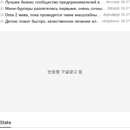
Лучшее бизнес сообщество предпринимателей в Санкт-Петербурге…
rfvcs werty
08.07
Мини-бургеры разлетелись первыми, очень сочные. https://inte…
thbt ybyb
08.07
Dota 2 жива, пока проводятся такие масштабные турниры. https…
rthgf edfgbgf
08.07
Детокс помог быстро, качественное лечение алкоголизма Санкт-…
mnhg lknunu
08.07
반응형 구글광고 등
State