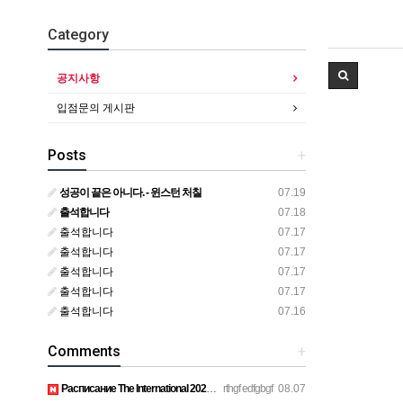
Category
공지사항
입점문의 게시판
Posts
+
성공이 끝은 아니다. - 윈스턴 처칠
07.19
출석합니다
07.18
출석합니다
07.17
출석합니다
07.17
출석합니다
07.17
출석합니다
07.17
출석합니다
07.16
Comments
+
Расписание The International 2026 просто топ, жду финал! htt…
rthgf edfgbgf
08.07