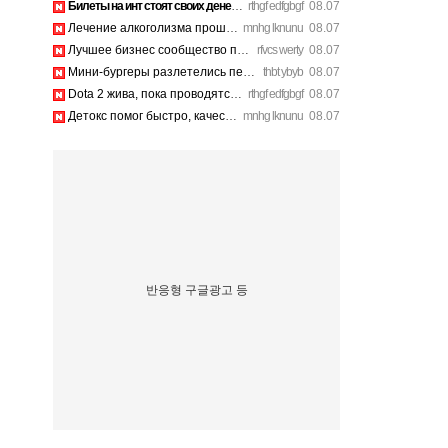
Билеты на инт стоят своих денег, атмосфера там просто непере…
rthgf edfgbgf
08.07
Лечение алкоголизма прошло успешно, физической тяги больше н…
mnhg lknunu
08.07
Лучшее бизнес сообщество предпринимателей в Санкт-Петербурге…
rfvcs werty
08.07
Мини-бургеры разлетелись первыми, очень сочные. https://inte…
thbt ybyb
08.07
Dota 2 жива, пока проводятся такие масштабные турниры. https…
rthgf edfgbgf
08.07
Детокс помог быстро, качественное лечение алкоголизма Санкт-…
mnhg lknunu
08.07
반응형 구글광고 등