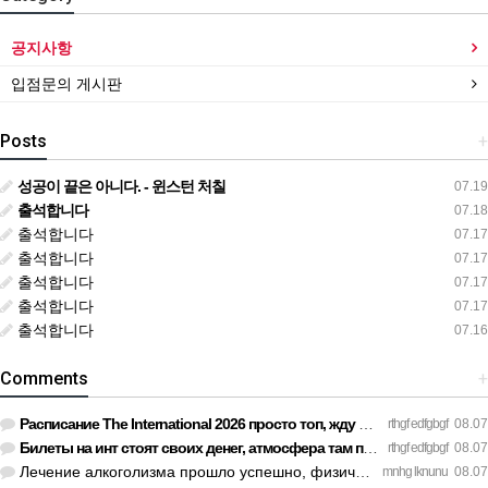
공지사항
입점문의 게시판
Posts
+
성공이 끝은 아니다. - 윈스턴 처칠
07.19
출석합니다
07.18
출석합니다
07.17
출석합니다
07.17
출석합니다
07.17
출석합니다
07.17
출석합니다
07.16
Comments
+
Расписание The International 2026 просто топ, жду финал! htt…
rthgf edfgbgf
08.07
Билеты на инт стоят своих денег, атмосфера там просто непере…
rthgf edfgbgf
08.07
Лечение алкоголизма прошло успешно, физической тяги больше н…
mnhg lknunu
08.07