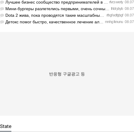
Лучшее бизнес сообщество предпринимателей в Санкт-Петербурге…
rfvcs werty
08.07
Мини-бургеры разлетелись первыми, очень сочные. https://inte…
thbt ybyb
08.07
Dota 2 жива, пока проводятся такие масштабные турниры. https…
rthgf edfgbgf
08.07
Детокс помог быстро, качественное лечение алкоголизма Санкт-…
mnhg lknunu
08.07
반응형 구글광고 등
State