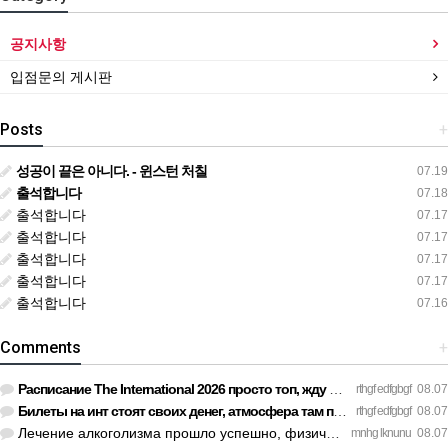
공지사항
입점문의 게시판
Posts
+
성공이 끝은 아니다. - 윈스턴 처칠
07.19
출석합니다
07.18
출석합니다
07.17
출석합니다
07.17
출석합니다
07.17
출석합니다
07.17
출석합니다
07.16
Comments
+
Расписание The International 2026 просто топ, жду финал! htt…
rthgf edfgbgf
08.07
Билеты на инт стоят своих денег, атмосфера там просто непере…
rthgf edfgbgf
08.07
Лечение алкоголизма прошло успешно, физической тяги больше н…
mnhg lknunu
08.07