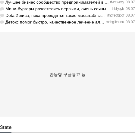
Лучшее бизнес сообщество предпринимателей в Санкт-Петербурге…
rfvcs werty
08.07
Мини-бургеры разлетелись первыми, очень сочные. https://inte…
thbt ybyb
08.07
Dota 2 жива, пока проводятся такие масштабные турниры. https…
rthgf edfgbgf
08.07
Детокс помог быстро, качественное лечение алкоголизма Санкт-…
mnhg lknunu
08.07
반응형 구글광고 등
State