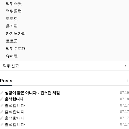
먹튀스팟
먹튀클럽
토토핫
온카판
카지노가리
토토군
먹튀수호대
슈어맨
먹튀신고
Posts
+
성공이 끝은 아니다. - 윈스턴 처칠
07.19
출석합니다
07.18
출석합니다
07.17
출석합니다
07.17
출석합니다
07.17
출석합니다
07.17