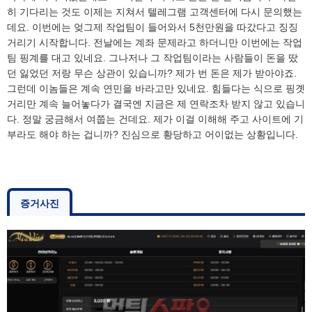
히 기다리는 것도 이제는 지쳐서 텔레그램 고객센터에 다시 문의했는
데요. 이번에는 엊그제 작업팀이 들어와서 5천만원을 따갔다고 징징
거리기 시작합니다. 전날에는 계좌 문제라고 하더니만 이번에는 작업
팀 핑계를 대고 있네요. 그나저나 그 작업팀이라는 사람들이 돈을 땄
던 잃었던 저랑 무슨 상관이 있습니까? 제가 번 돈은 제가 받아야죠.
그런데 이놈들은 계속 연민을 바라고만 있네요. 힘들다는 식으로 핑곗
거리만 계속 늘어놓다가 결국엔 지금은 제 연락조차 받지 않고 있습니
다. 정말 궁금해서 여쭙는 건데요. 제가 이걸 이해해 주고 사이트에 기
부라도 해야 하는 겁니까? 진심으로 황당하고 어이없는 상황입니다.
증거사진