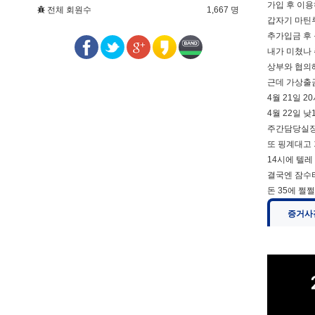
가입 후 이용
전체 회원수
1,667 명
갑자기 마틴루
추가입금 후 
내가 미쳤나
상부와 협의
근데 가상출
4월 21일 
4월 22일 
주간담당실장
또 핑계대고 
14시에 텔레
결국엔 잠수타
돈 35에 쩔
증거사