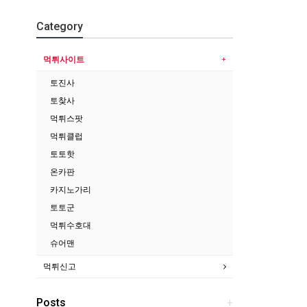
Category
먹튀사이트
토진사
토찾사
먹튀스팟
먹튀클럽
토토핫
온카판
카지노가리
토토군
먹튀수호대
슈어맨
먹튀신고
Posts
+