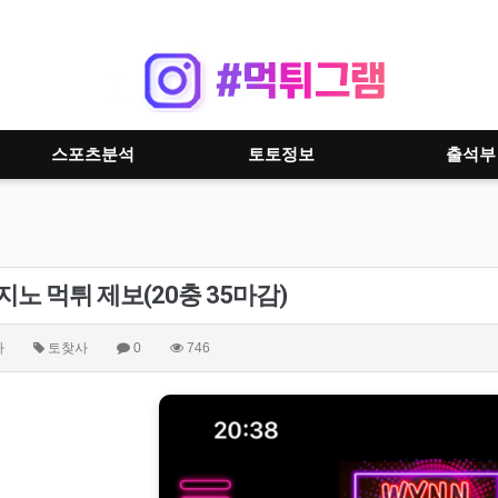
스포츠분석
토토정보
출석부
지노 먹튀 제보(20충 35마감)
자
토찾사
0
746