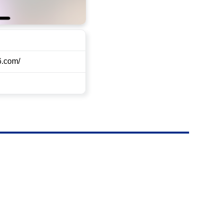
6.com/