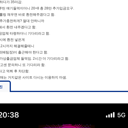
하다가 35마감.
틴 얘기들먹이더니 20+8 총 28만 추가입금요구.
롤링 채우면 바로 환전해주겠다고 함.
 추가충전하게? 절대 안하니까
해서 환전 내주겠다고 함.
금업체 타령하더니 기다리라고 함.
20시에 환전 넣은게
낮12시까지 해결해줄테니
(배팀장)이 출근해야 한다고 함.
가상출금업체 들먹임. 2시간 더 기다리라고 함.
 고센 문의하니 또 기다리라 함.
고 먹튀 후 차단함.
쩔매는 거지같은 사이트 다시는 이용하지 마셈.
진