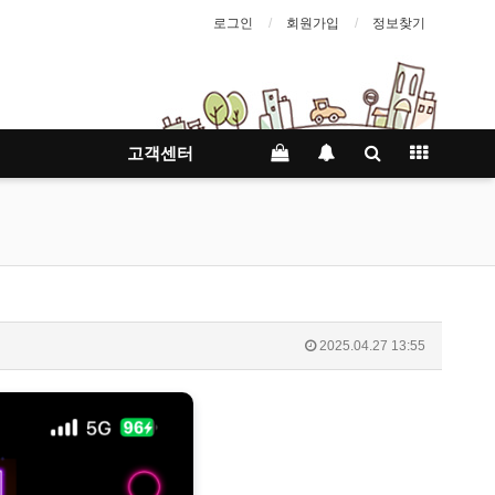
로그인
회원가입
정보찾기
고객센터
2025.04.27 13:55