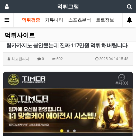
먹튀그램
먹튀검증
커뮤니티
스포츠분석
토토정보
먹튀사이트
팀카카지노 불안했는데 진짜 117만원 먹튀 해버립니다.
최고관리자
0
502
2025.04.14 15:48