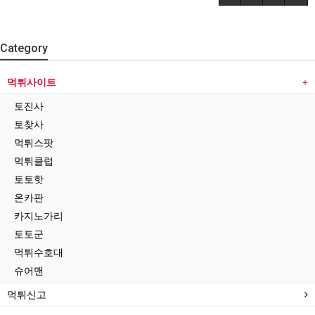
Category
먹튀사이트
토진사
토찾사
먹튀스팟
먹튀클럽
토토핫
온카판
카지노가리
토토군
먹튀수호대
슈어맨
먹튀신고