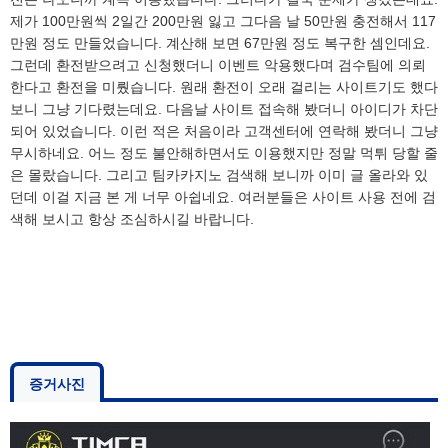
제가 100만원씩 2일간 200만원 잃고 그다음 날 50만원 충전해서 117
만원 정도 만들었습니다. 계산해 보면 67만원 정도 복구한 셈인데요.
그런데 환전받으려고 신청했더니 이벤트 악용했다며 검수팀에 의뢰
한다고 환전을 미뤘습니다. 원래 환전이 오래 걸리는 사이트기도 했다
보니 그냥 기다렸는데요. 다음날 사이트 접속해 봤더니 아이디가 차단
되어 있었습니다. 이런 적은 처음이라 고객센터에 연락해 봤더니 그냥
무시하네요. 어느 정도 불안해하면서도 이용했지만 정말 먹튀 당할 줄
은 몰랐습니다. 그리고 팀카카지노 검색해 보니까 이미 글 올라와 있
던데 이걸 지금 본 게 너무 아쉽네요. 여러분들은 사이트 사용 전에 검
색해 보시고 항상 조심하시길 바랍니다.
증거사진