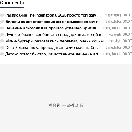
Comments
+
Расписание The International 2026 просто топ, жду финал! htt…
rthgf edfgbgf
08.07
Билеты на инт стоят своих денег, атмосфера там просто непере…
rthgf edfgbgf
08.07
Лечение алкоголизма прошло успешно, физической тяги больше н…
mnhg lknunu
08.07
Лучшее бизнес сообщество предпринимателей в Санкт-Петербурге…
rfvcs werty
08.07
Мини-бургеры разлетелись первыми, очень сочные. https://inte…
thbt ybyb
08.07
Dota 2 жива, пока проводятся такие масштабные турниры. https…
rthgf edfgbgf
08.07
Детокс помог быстро, качественное лечение алкоголизма Санкт-…
mnhg lknunu
08.07
반응형 구글광고 등