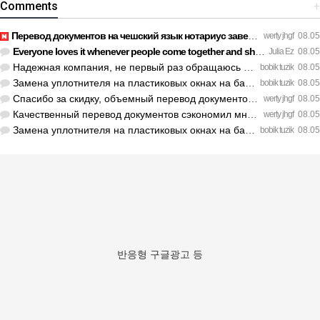
Comments
+
Перевод документов на чешский язык нотариус заверил с первог…
werty jhgf
08.05
Everyone loves it whenever people come together and share op…
Julia Ez
08.05
Надежная компания, не первый раз обращаюсь к ним за обслужив…
bobik tuzik
08.05
Замена уплотнителя на пластиковых окнах на балконе решила пр…
bobik tuzik
08.05
Спасибо за скидку, объемный перевод документов обошелся деше…
werty jhgf
08.05
Качественный перевод документов сэкономил мне кучу нервов пе…
werty jhgf
08.05
Замена уплотнителя на пластиковых окнах на балконе решила пр…
bobik tuzik
08.05
반응형 구글광고 등