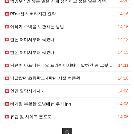
박명수 : 안 좋은 일은 자체 정리하고 좋은 일은 가족…
14:20
PD수첩 레버리지편 요약
14:16
아빠가 수박을 보관하는 방법
14:15
핸폰 어디서부터 써봤나
14:13
핸폰 어디서부터 써봤나
14:13
남편이 아프다는데요 프라이버시때메 말하긴 좀 그렇고..…
14:11
남달랐던 초등학교 4학년 시절 백종원
14:10
인간 멸망시키자~
14:08
버거킹 부활한 모닝메뉴 후기.jpg
14:08
유럽 젖 사이즈 분포도
14:06