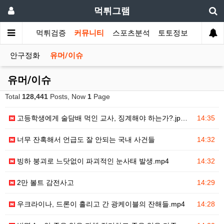
먹튀그램
먹튀검증
커뮤니티
스포츠분석
토토정보
안구정화
유머/이슈
유머/이슈
Total
128,441
Posts, Now
1
Page
고등학생에게 술담배 먹인 교사, 징계해야 하는가?.jp…
14:35
너무 잔혹해서 언급도 잘 안되는 국내 사건들
14:32
빙하 붕괴로 느닷없이 파괴적인 눈사태 발생.mp4
14:32
2만 볼트 감전사고
14:29
우크라이나, 드론이 흘리고 간 광케이블의 잔해들.mp4
14:28