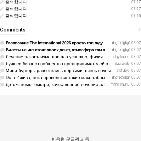
출석합니다
07.17
출석합니다
07.17
출석합니다
07.16
Comments
+
Расписание The International 2026 просто топ, жду финал! htt…
rthgf edfgbgf
08.07
Билеты на инт стоят своих денег, атмосфера там просто непере…
rthgf edfgbgf
08.07
Лечение алкоголизма прошло успешно, физической тяги больше н…
mnhg lknunu
08.07
Лучшее бизнес сообщество предпринимателей в Санкт-Петербурге…
rfvcs werty
08.07
Мини-бургеры разлетелись первыми, очень сочные. https://inte…
thbt ybyb
08.07
Dota 2 жива, пока проводятся такие масштабные турниры. https…
rthgf edfgbgf
08.07
Детокс помог быстро, качественное лечение алкоголизма Санкт-…
mnhg lknunu
08.07
반응형 구글광고 등