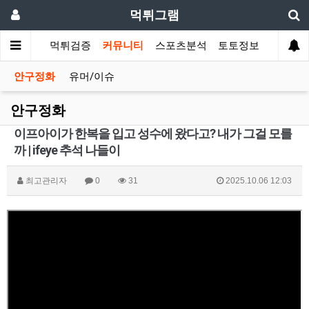
먹튀그램
먹튀검증
커뮤니티
스포츠분석
토토정보
안구정화
유머/이슈
안구정화
이프아이가 한복을 입고 성수에 왔다고? 내가 그걸 모를
까 | ifeye 추석 나들이
최고관리자
0
31
2025.10.06 12:03