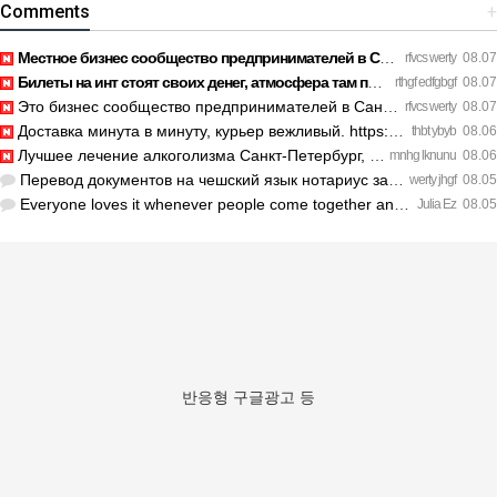
Comments
+
Местное бизнес сообщество предпринимателей в Санкт-Петербург…
rfvcs werty
08.07
Билеты на инт стоят своих денег, атмосфера там просто непере…
rthgf edfgbgf
08.07
Это бизнес сообщество предпринимателей в Санкт-Петербурге эк…
rfvcs werty
08.07
Доставка минута в минуту, курьер вежливый. https://legaldir.…
thbt ybyb
08.06
Лучшее лечение алкоголизма Санкт-Петербург, специалисты букв…
mnhg lknunu
08.06
Перевод документов на чешский язык нотариус заверил с первог…
werty jhgf
08.05
Everyone loves it whenever people come together and share op…
Julia Ez
08.05
반응형 구글광고 등