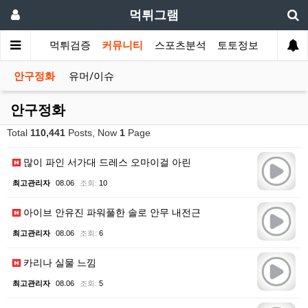
먹튀그램
먹튀검증
커뮤니티
스포츠분석
토토정보
안구정화
유머/이슈
안구정화
Total
110,441
Posts, Now
1
Page
많이 파인 서가대 드레스 오마이걸 아린
최고관리자
08.06
조회:
10
아이브 안유진 파워풀한 솔로 안무 내전근
최고관리자
08.06
조회:
6
카리나 실물 느낌
최고관리자
08.06
조회:
5