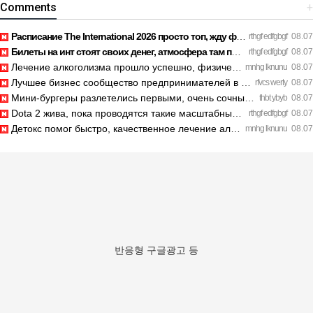
Comments
+
Расписание The International 2026 просто топ, жду финал! htt…
rthgf edfgbgf
08.07
Билеты на инт стоят своих денег, атмосфера там просто непере…
rthgf edfgbgf
08.07
Лечение алкоголизма прошло успешно, физической тяги больше н…
mnhg lknunu
08.07
Лучшее бизнес сообщество предпринимателей в Санкт-Петербурге…
rfvcs werty
08.07
Мини-бургеры разлетелись первыми, очень сочные. https://inte…
thbt ybyb
08.07
Dota 2 жива, пока проводятся такие масштабные турниры. https…
rthgf edfgbgf
08.07
Детокс помог быстро, качественное лечение алкоголизма Санкт-…
mnhg lknunu
08.07
반응형 구글광고 등