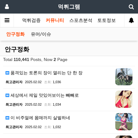
먹튀그램
먹튀검증
커뮤니티
스포츠분석
토토정보
안구정화
유머/이슈
안구정화
Total
110,441
Posts, Now
2
Page
품격있는 토론의 장이 열리는 단 한 장
최고관리자
2025.02.02
조회:
1,036
세상에서 제일 맛있어보이는 빼빼로
최고관리자
2025.02.02
조회:
1,034
이 비주얼에 몸매까지 살벌하네
최고관리자
2025.02.02
조회:
1,032