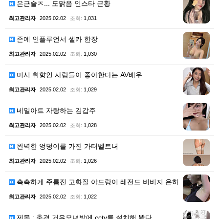
은근슬ㅈ... 도맑음 인스타 근황
최고관리자
2025.02.02
조회:
1,031
존예 인플루언서 셀카 한장
최고관리자
2025.02.02
조회:
1,030
미시 취향인 사람들이 좋아한다는 AV배우
최고관리자
2025.02.02
조회:
1,029
네일아트 자랑하는 김갑주
최고관리자
2025.02.02
조회:
1,028
완벽한 엉덩이를 가진 가터벨트녀
최고관리자
2025.02.02
조회:
1,026
촉촉하게 주름진 고화질 야드랑이 레전드 비비지 은하 -…
최고관리자
2025.02.02
조회:
1,022
제목 : 충격 거유모녀방에 cctv를 설치해 봤다