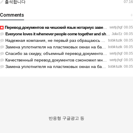
출석합니다
07.16
Comments
+
Перевод документов на чешский язык нотариус заверил с первог…
werty jhgf
08.05
Everyone loves it whenever people come together and share op…
Julia Ez
08.05
Надежная компания, не первый раз обращаюсь к ним за обслужив…
bobik tuzik
08.05
Замена уплотнителя на пластиковых окнах на балконе решила пр…
bobik tuzik
08.05
Спасибо за скидку, объемный перевод документов обошелся деше…
werty jhgf
08.05
Качественный перевод документов сэкономил мне кучу нервов пе…
werty jhgf
08.05
Замена уплотнителя на пластиковых окнах на балконе решила пр…
bobik tuzik
08.05
반응형 구글광고 등