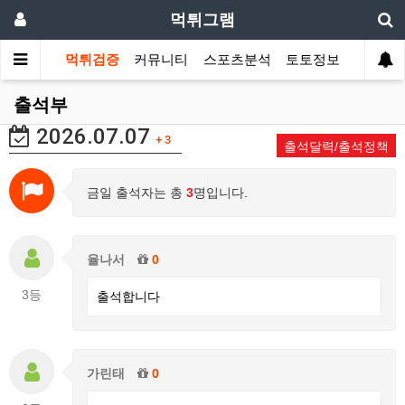
먹튀그램
먹튀검증
커뮤니티
스포츠분석
토토정보
출석부
2026.07.07
+ 3
출석달력/출석정책
금일 출석자는 총
3
명입니다.
율나서
0
3등
출석합니다
가린태
0