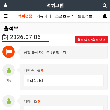
먹튀그램
먹튀검증
커뮤니티
스포츠분석
토토정보
출석부
2026.07.06
+ 8
출석달력/출석정책
금일 출석자는 총
8
명입니다.
나민준
0
8등
출석합니다
태라
0