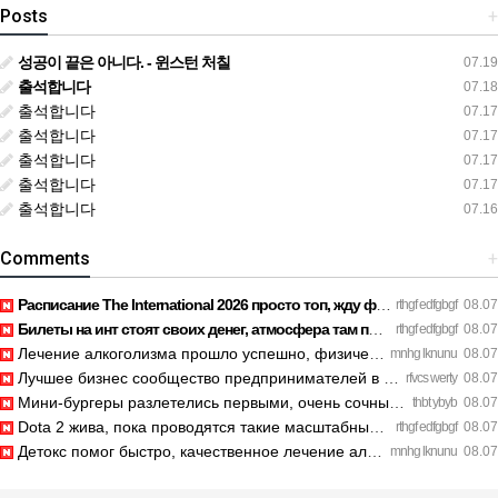
Posts
+
성공이 끝은 아니다. - 윈스턴 처칠
07.19
출석합니다
07.18
출석합니다
07.17
출석합니다
07.17
출석합니다
07.17
출석합니다
07.17
출석합니다
07.16
Comments
+
Расписание The International 2026 просто топ, жду финал! htt…
rthgf edfgbgf
08.07
Билеты на инт стоят своих денег, атмосфера там просто непере…
rthgf edfgbgf
08.07
Лечение алкоголизма прошло успешно, физической тяги больше н…
mnhg lknunu
08.07
Лучшее бизнес сообщество предпринимателей в Санкт-Петербурге…
rfvcs werty
08.07
Мини-бургеры разлетелись первыми, очень сочные. https://inte…
thbt ybyb
08.07
Dota 2 жива, пока проводятся такие масштабные турниры. https…
rthgf edfgbgf
08.07
Детокс помог быстро, качественное лечение алкоголизма Санкт-…
mnhg lknunu
08.07