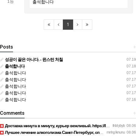
1등
출석합니다
1
Posts
+
성공이 끝은 아니다. - 윈스턴 처칠
07.19
출석합니다
07.18
출석합니다
07.17
출석합니다
07.17
출석합니다
07.17
출석합니다
07.17
출석합니다
07.16
Comments
+
Доставка минута в минуту, курьер вежливый. https://legaldir.…
thbt ybyb
08.06
Лучшее лечение алкоголизма Санкт-Петербург, специалисты букв…
mnhg lknunu
08.06