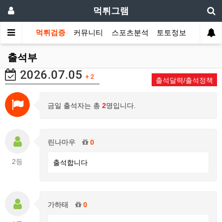
먹튀그램
먹튀검증
커뮤니티
스포츠분석
토토정보
출석부
2026.07.05
+ 2
출석달력/출석정책
금일 출석자는 총
2
명입니다.
린나마우
0
2등
출석합니다
가하태
0