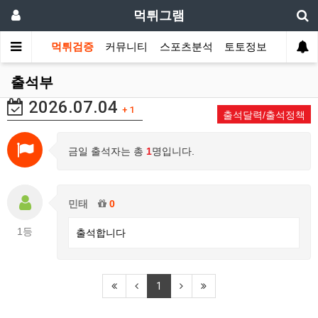
먹튀그램
먹튀검증
커뮤니티
스포츠분석
토토정보
출석부
2026.07.04
+ 1
출석달력/출석정책
금일 출석자는 총
1
명입니다.
민태
0
1등
출석합니다
1