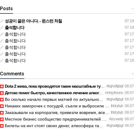
Posts
+
성공이 끝은 아니다. - 윈스턴 처칠
07.19
출석합니다
07.18
출석합니다
07.17
출석합니다
07.17
출석합니다
07.17
출석합니다
07.17
출석합니다
07.16
Comments
+
Dota 2 жива, пока проводятся такие масштабные турниры. https…
rthgf edfgbgf
08.07
Детокс помог быстро, качественное лечение алкоголизма Санкт-…
mnhg lknunu
08.07
Во сколько начало первых матчей по актуальному расписанию? h…
rthgf edfgbgf
08.07
Никаких заморочек с посудой, съели и выбросили шпажки. https…
thbt ybyb
08.07
Заказывали на корпоратив, привезли вовремя, все свежее. http…
thbt ybyb
08.07
Местное бизнес сообщество предпринимателей в Санкт-Петербург…
rfvcs werty
08.07
Билеты на инт стоят своих денег, атмосфера там просто непере…
rthgf edfgbgf
08.07