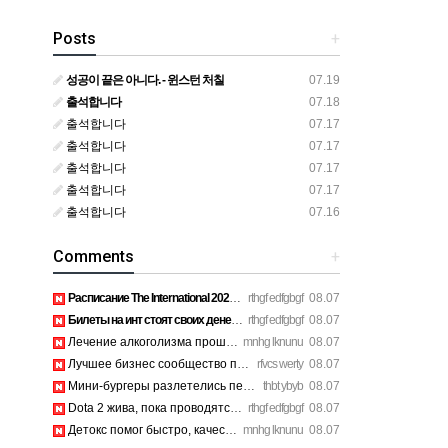
Posts
+
성공이 끝은 아니다. - 윈스턴 처칠
07.19
출석합니다
07.18
출석합니다
07.17
출석합니다
07.17
출석합니다
07.17
출석합니다
07.17
출석합니다
07.16
Comments
+
Расписание The International 2026 просто топ, жду финал! htt…
rthgf edfgbgf
08.07
Билеты на инт стоят своих денег, атмосфера там просто непере…
rthgf edfgbgf
08.07
Лечение алкоголизма прошло успешно, физической тяги больше н…
mnhg lknunu
08.07
Лучшее бизнес сообщество предпринимателей в Санкт-Петербурге…
rfvcs werty
08.07
Мини-бургеры разлетелись первыми, очень сочные. https://inte…
thbt ybyb
08.07
Dota 2 жива, пока проводятся такие масштабные турниры. https…
rthgf edfgbgf
08.07
Детокс помог быстро, качественное лечение алкоголизма Санкт-…
mnhg lknunu
08.07