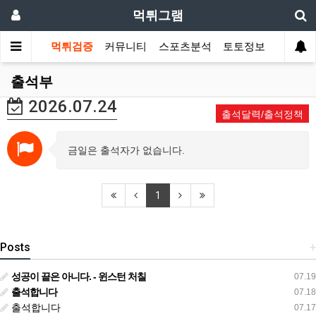
먹튀그램
먹튀검증
커뮤니티
스포츠분석
토토정보
출석부
2026.07.24
출석달력/출석정책
금일은 출석자가 없습니다.
1
Posts
+
성공이 끝은 아니다. - 윈스턴 처칠
07.19
출석합니다
07.18
출석합니다
07.17