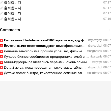
출석합니다
07.17
출석합니다
07.17
출석합니다
07.17
출석합니다
07.16
Comments
+
Расписание The International 2026 просто топ, жду финал! htt…
rthgf edfgbgf
08.07
Билеты на инт стоят своих денег, атмосфера там просто непере…
rthgf edfgbgf
08.07
Лечение алкоголизма прошло успешно, физической тяги больше н…
mnhg lknunu
08.07
Лучшее бизнес сообщество предпринимателей в Санкт-Петербурге…
rfvcs werty
08.07
Мини-бургеры разлетелись первыми, очень сочные. https://inte…
thbt ybyb
08.07
Dota 2 жива, пока проводятся такие масштабные турниры. https…
rthgf edfgbgf
08.07
Детокс помог быстро, качественное лечение алкоголизма Санкт-…
mnhg lknunu
08.07