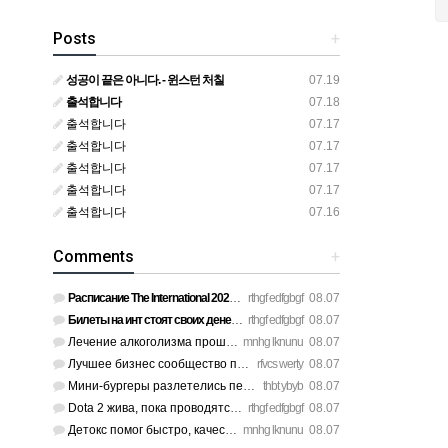
Posts
+
성공이 끝은 아니다. - 윈스턴 처칠
07.19
출석합니다
07.18
출석합니다
07.17
출석합니다
07.17
출석합니다
07.17
출석합니다
07.17
출석합니다
07.16
Comments
+
Расписание The International 2026 просто топ, жду финал! htt…
rthgf edfgbgf
08.07
Билеты на инт стоят своих денег, атмосфера там просто непере…
rthgf edfgbgf
08.07
Лечение алкоголизма прошло успешно, физической тяги больше н…
mnhg lknunu
08.07
Лучшее бизнес сообщество предпринимателей в Санкт-Петербурге…
rfvcs werty
08.07
Мини-бургеры разлетелись первыми, очень сочные. https://inte…
thbt ybyb
08.07
Dota 2 жива, пока проводятся такие масштабные турниры. https…
rthgf edfgbgf
08.07
Детокс помог быстро, качественное лечение алкоголизма Санкт-…
mnhg lknunu
08.07