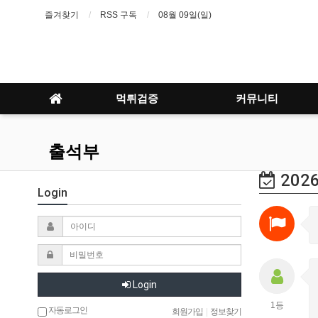
즐겨찾기
RSS 구독
08월 09일(일)
먹튀검증
커뮤니티
출석부
2026
Login
Login
1등
자동로그인
회원가입
|
정보찾기