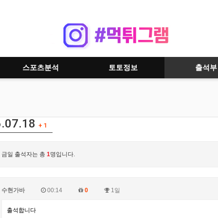
스포츠분석
토토정보
출석부
.07.18
+ 1
금일 출석자는 총
1
명입니다.
수현가바
00:14
0
1일
출석합니다