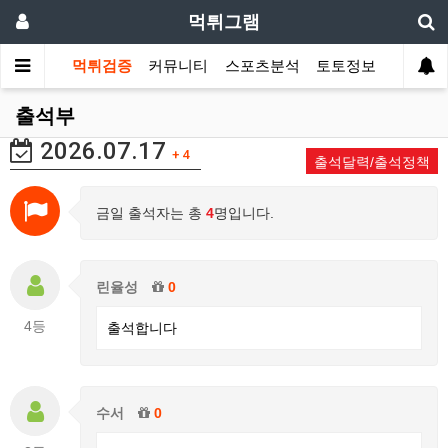
먹튀그램
먹튀검증
커뮤니티
스포츠분석
토토정보
출석부
2026.07.17
+ 4
출석달력/출석정책
금일 출석자는 총
4
명입니다.
린율성
0
4등
출석합니다
수서
0