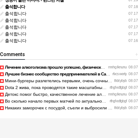
성공이 끝은 아니다. - 윈스턴 처칠
07.19
출석합니다
07.18
출석합니다
07.17
출석합니다
07.17
출석합니다
07.17
출석합니다
07.17
출석합니다
07.16
Comments
+
Лечение алкоголизма прошло успешно, физической тяги больше н…
mnhg lknunu
08.07
Лучшее бизнес сообщество предпринимателей в Санкт-Петербурге…
rfvcs werty
08.07
Мини-бургеры разлетелись первыми, очень сочные. https://inte…
thbt ybyb
08.07
Dota 2 жива, пока проводятся такие масштабные турниры. https…
rthgf edfgbgf
08.07
Детокс помог быстро, качественное лечение алкоголизма Санкт-…
mnhg lknunu
08.07
Во сколько начало первых матчей по актуальному расписанию? h…
rthgf edfgbgf
08.07
Никаких заморочек с посудой, съели и выбросили шпажки. https…
thbt ybyb
08.07