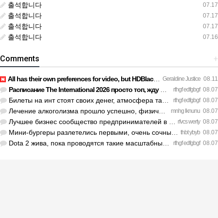
출석합니다
07.17
출석합니다
07.17
출석합니다
07.17
출석합니다
07.16
Comments
+
All has their own preferences for video, but HDBlackAss has …
Geraldine Justice
08.11
Расписание The International 2026 просто топ, жду финал! htt…
rthgf edfgbgf
08.07
Билеты на инт стоят своих денег, атмосфера там просто непере…
rthgf edfgbgf
08.07
Лечение алкоголизма прошло успешно, физической тяги больше н…
mnhg lknunu
08.07
Лучшее бизнес сообщество предпринимателей в Санкт-Петербурге…
rfvcs werty
08.07
Мини-бургеры разлетелись первыми, очень сочные. https://inte…
thbt ybyb
08.07
Dota 2 жива, пока проводятся такие масштабные турниры. https…
rthgf edfgbgf
08.07