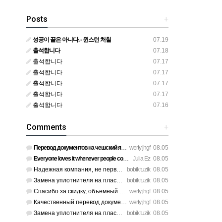
Posts
+
성공이 끝은 아니다. - 윈스턴 처칠
07.19
출석합니다
07.18
출석합니다
07.17
출석합니다
07.17
출석합니다
07.17
출석합니다
07.17
출석합니다
07.16
Comments
+
Перевод документов на чешский язык нотариус заверил с первог…
werty jhgf
08.05
Everyone loves it whenever people come together and share op…
Julia Ez
08.05
Надежная компания, не первый раз обращаюсь к ним за обслужив…
bobik tuzik
08.05
Замена уплотнителя на пластиковых окнах на балконе решила пр…
bobik tuzik
08.05
Спасибо за скидку, объемный перевод документов обошелся деше…
werty jhgf
08.05
Качественный перевод документов сэкономил мне кучу нервов пе…
werty jhgf
08.05
Замена уплотнителя на пластиковых окнах на балконе решила пр…
bobik tuzik
08.05