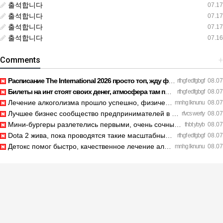
출석합니다
07.17
출석합니다
07.17
출석합니다
07.17
출석합니다
07.16
Comments
+
Расписание The International 2026 просто топ, жду финал! htt…
rthgf edfgbgf
08.07
Билеты на инт стоят своих денег, атмосфера там просто непере…
rthgf edfgbgf
08.07
Лечение алкоголизма прошло успешно, физической тяги больше н…
mnhg lknunu
08.07
Лучшее бизнес сообщество предпринимателей в Санкт-Петербурге…
rfvcs werty
08.07
Мини-бургеры разлетелись первыми, очень сочные. https://inte…
thbt ybyb
08.07
Dota 2 жива, пока проводятся такие масштабные турниры. https…
rthgf edfgbgf
08.07
Детокс помог быстро, качественное лечение алкоголизма Санкт-…
mnhg lknunu
08.07