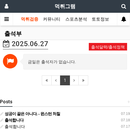
먹튀그램
먹튀검증
커뮤니티
스포츠분석
토토정보
출석부
2025.06.27
출석달력/출석정책
금일은 출석자가 없습니다.
1
Posts
+
성공이 끝은 아니다. - 윈스턴 처칠
07.19
출석합니다
07.18
출석합니다
07.17