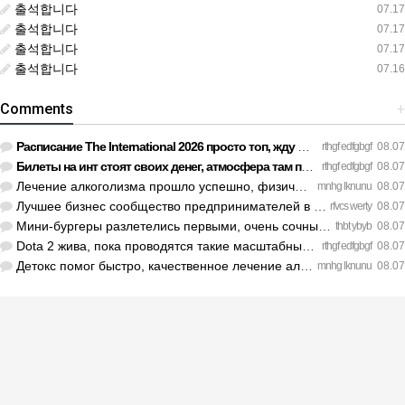
출석합니다
07.17
출석합니다
07.17
출석합니다
07.17
출석합니다
07.16
Comments
+
Расписание The International 2026 просто топ, жду финал! htt…
rthgf edfgbgf
08.07
Билеты на инт стоят своих денег, атмосфера там просто непере…
rthgf edfgbgf
08.07
Лечение алкоголизма прошло успешно, физической тяги больше н…
mnhg lknunu
08.07
Лучшее бизнес сообщество предпринимателей в Санкт-Петербурге…
rfvcs werty
08.07
Мини-бургеры разлетелись первыми, очень сочные. https://inte…
thbt ybyb
08.07
Dota 2 жива, пока проводятся такие масштабные турниры. https…
rthgf edfgbgf
08.07
Детокс помог быстро, качественное лечение алкоголизма Санкт-…
mnhg lknunu
08.07