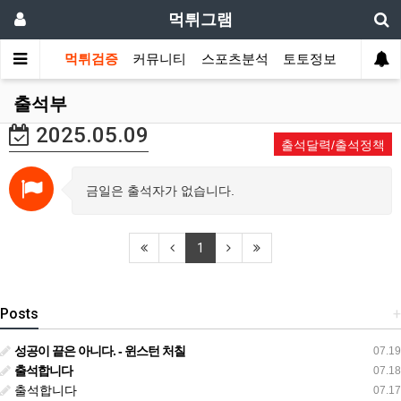
먹튀그램
먹튀검증
커뮤니티
스포츠분석
토토정보
출석부
2025.05.09
출석달력/출석정책
금일은 출석자가 없습니다.
1
Posts
+
성공이 끝은 아니다. - 윈스턴 처칠
07.19
출석합니다
07.18
출석합니다
07.17