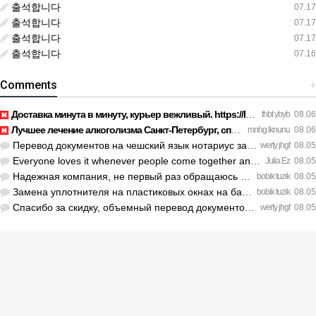
출석합니다
07.17
출석합니다
07.17
출석합니다
07.17
출석합니다
07.16
Comments
+
Доставка минута в минуту, курьер вежливый. https://legaldir.…
thbt ybyb
08.06
Лучшее лечение алкоголизма Санкт-Петербург, специалисты букв…
mnhg lknunu
08.06
Перевод документов на чешский язык нотариус заверил с первог…
werty jhgf
08.05
Everyone loves it whenever people come together and share op…
Julia Ez
08.05
Надежная компания, не первый раз обращаюсь к ним за обслужив…
bobik tuzik
08.05
Замена уплотнителя на пластиковых окнах на балконе решила пр…
bobik tuzik
08.05
Спасибо за скидку, объемный перевод документов обошелся деше…
werty jhgf
08.05