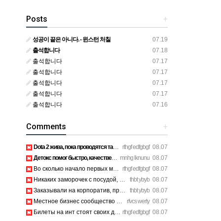
Posts
+
성공이 끝은 아니다. - 윈스턴 처칠
07.19
출석합니다
07.18
출석합니다
07.17
출석합니다
07.17
출석합니다
07.17
출석합니다
07.17
출석합니다
07.16
Comments
+
Dota 2 жива, пока проводятся такие масштабные турниры. https…
rthgf edfgbgf
08.07
Детокс помог быстро, качественное лечение алкоголизма Санкт-…
mnhg lknunu
08.07
Во сколько начало первых матчей по актуальному расписанию? h…
rthgf edfgbgf
08.07
Никаких заморочек с посудой, съели и выбросили шпажки. https…
thbt ybyb
08.07
Заказывали на корпоратив, привезли вовремя, все свежее. http…
thbt ybyb
08.07
Местное бизнес сообщество предпринимателей в Санкт-Петербург…
rfvcs werty
08.07
Билеты на инт стоят своих денег, атмосфера там просто непере…
rthgf edfgbgf
08.07