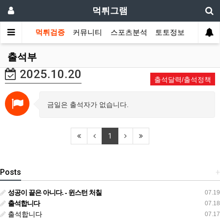
먹튀그램
먹튀검증
커뮤니티
스포츠분석
토토정보
출석부
2025.10.20
출석달력/출석정책
금일은 출석자가 없습니다.
1
Posts
+
성공이 끝은 아니다. - 윈스턴 처칠
07.19
출석합니다
07.18
출석합니다
07.17