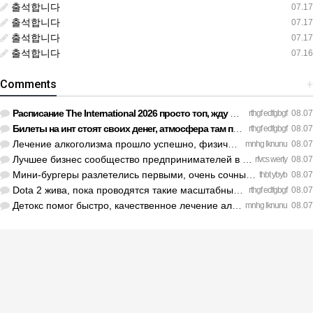
출석합니다
07.17
출석합니다
07.17
출석합니다
07.17
출석합니다
07.16
Comments
+
Расписание The International 2026 просто топ, жду финал! htt…
rthgf edfgbgf
08.07
Билеты на инт стоят своих денег, атмосфера там просто непере…
rthgf edfgbgf
08.07
Лечение алкоголизма прошло успешно, физической тяги больше н…
mnhg lknunu
08.07
Лучшее бизнес сообщество предпринимателей в Санкт-Петербурге…
rfvcs werty
08.07
Мини-бургеры разлетелись первыми, очень сочные. https://inte…
thbt ybyb
08.07
Dota 2 жива, пока проводятся такие масштабные турниры. https…
rthgf edfgbgf
08.07
Детокс помог быстро, качественное лечение алкоголизма Санкт-…
mnhg lknunu
08.07