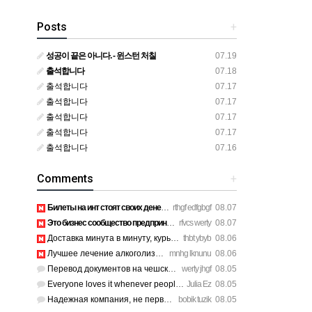
Posts
+
성공이 끝은 아니다. - 윈스턴 처칠
07.19
출석합니다
07.18
출석합니다
07.17
출석합니다
07.17
출석합니다
07.17
출석합니다
07.17
출석합니다
07.16
Comments
+
Билеты на инт стоят своих денег, атмосфера там просто непере…
rthgf edfgbgf
08.07
Это бизнес сообщество предпринимателей в Санкт-Петербурге эк…
rfvcs werty
08.07
Доставка минута в минуту, курьер вежливый. https://legaldir.…
thbt ybyb
08.06
Лучшее лечение алкоголизма Санкт-Петербург, специалисты букв…
mnhg lknunu
08.06
Перевод документов на чешский язык нотариус заверил с первог…
werty jhgf
08.05
Everyone loves it whenever people come together and share op…
Julia Ez
08.05
Надежная компания, не первый раз обращаюсь к ним за обслужив…
bobik tuzik
08.05