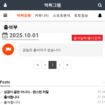
먹튀그램
먹튀검증
커뮤니티
스포츠분석
토토정보
출석부
2025.10.01
출석달력/출석정책
금일은 출석자가 없습니다.
1
Posts
+
성공이 끝은 아니다. - 윈스턴 처칠
07.19
출석합니다
07.18
출석합니다
07.17