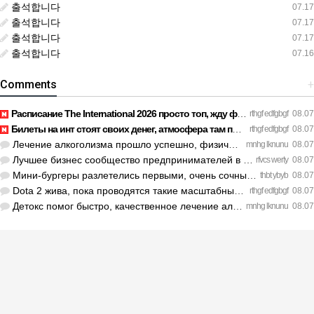
출석합니다
07.17
출석합니다
07.17
출석합니다
07.17
출석합니다
07.16
Comments
+
Расписание The International 2026 просто топ, жду финал! htt…
rthgf edfgbgf
08.07
Билеты на инт стоят своих денег, атмосфера там просто непере…
rthgf edfgbgf
08.07
Лечение алкоголизма прошло успешно, физической тяги больше н…
mnhg lknunu
08.07
Лучшее бизнес сообщество предпринимателей в Санкт-Петербурге…
rfvcs werty
08.07
Мини-бургеры разлетелись первыми, очень сочные. https://inte…
thbt ybyb
08.07
Dota 2 жива, пока проводятся такие масштабные турниры. https…
rthgf edfgbgf
08.07
Детокс помог быстро, качественное лечение алкоголизма Санкт-…
mnhg lknunu
08.07